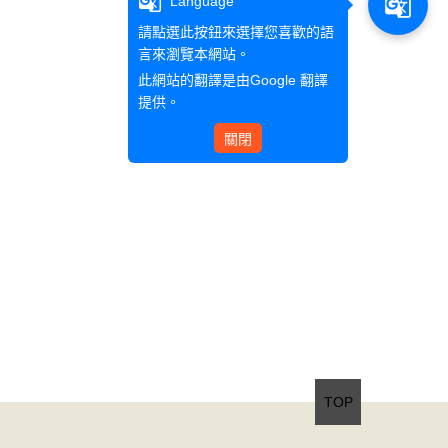
g_translate
g_translate
Language
請點選此按鈕來選擇您喜歡的語
言來瀏覽本網站。
此網站的翻譯是由
Google 翻譯
提供。
關閉
TOP