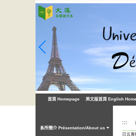
跳
到
主
要
內
容
區
塊
首頁 Homepage
英文版首頁 English Hom
:::
:::
系所簡介 Présentation/About us
日五專科目