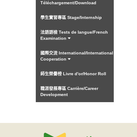
Téléchargement/Download
學生實習專區 Stage/Internship
法語語檢 Tests de langue/French
Examination
國際交流 International/International
Cooperation
師生榮譽榜 Livre d'or/Honor Roll
職涯發展專區 Carrière/Career
Development