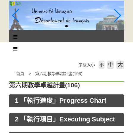
跳
到
主
要
內
容
區
塊
大
中
字級大小
小
首頁
第六期教學卓越計畫(106)
第六期教學卓越計畫(106)
1 「執行進度」Progress Chart
2 「執行項目」Executing Subject