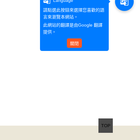
g_translate
g_translate
Language
請點選此按鈕來選擇您喜歡的語
言來瀏覽本網站。
此網站的翻譯是由
Google 翻譯
提供。
關閉
TOP