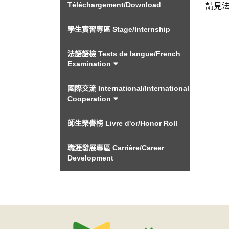
Téléchargement/Download
請見
學生實習專區 Stage/Internship
法語語檢 Tests de langue/French
Examination
國際交流 International/International
Cooperation
師生榮譽榜 Livre d'or/Honor Roll
職涯發展專區 Carrière/Career
Development