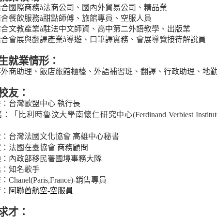
結合國際商務
à
法商公司、國內外貿易公司、精品業
結合餐飲服務
à
甜點師傅、旅館專員、空服人員
結合文教產業
à
駐法中文師資、高中第二外語教學、出版業
結合會展與翻譯產業
à
導遊、口筆譯實務、會展導覽接待解說員
生就業情形：
事外商助理、飯店旅館櫃檯、外語補習班、翻譯、行政助理、地
校友：
慶：台灣歐盟中心
執行長
銘
「比利時魯汶大學南懷仁研究中心
(Ferdinand Verbiest Instit
：
萱：台灣法國文化協會
高雄中心秘書
瑄：法國在臺協會
商務顧問
璇：內政部移民署國境事務大隊
逸：知名歌手
惟：
Chanel(Paris,France)-
銷售專員
芳
：
阿聯酋航空-空服員
求才：