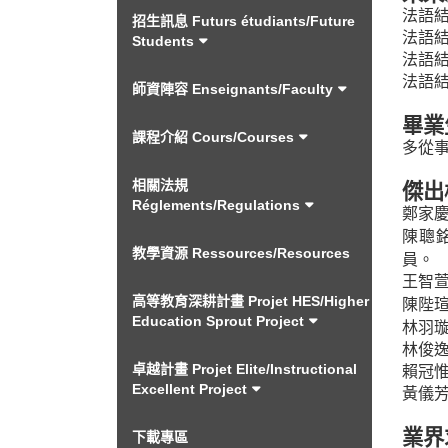
法語
招生訊息 Futurs étudiants/Future
法語
Students
法語
法語
師資陣容 Enseignants/Faculty
畢業
課程介紹 Cours/Courses
多從
相關法規
傑出
Réglements/Regulations
鄭家
陳聰
教學資源 Ressources/Resources
員。
王智
高等教育深耕計畫 Projet HES/Higher
陳陛
Education Sprout Project
林羽
林俊
卓越計畫 Projet Elite/Instructional
賴冠
Excellent Project
黃儀
業界
下載專區