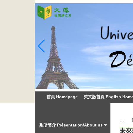
跳
到
主
要
內
容
區
塊
首頁 Homepage
英文版首頁 English Hom
:::
:::
系所簡介 Présentation/About us
未來