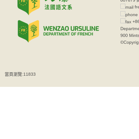
80767
fr
+86
Departme
900 Mint
©Copyrig
當頁瀏覽:11833