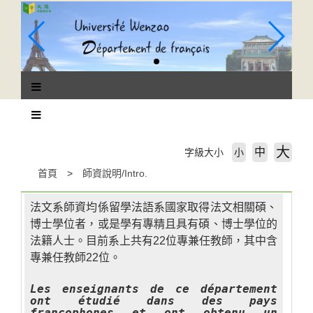
跳
到
主
要
內
容
區
塊
大
中
字級大小
小
首頁
師資說明/Intro.
法文系師資均係留學法語系國家取得法文相關碩、
博士學位者，或是學有專精且具有碩、博士學位的
法籍人士。目前系上共有22位專兼任教師，其中含
專兼任教師22位。
Les enseignants de ce département
ont étudié dans des pays
francophones et ont obtenu un