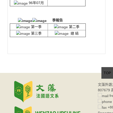
96年07月
季報告
第一季
第二季
第三季
總 結
TOP
文藻外語
80767
fr
+86