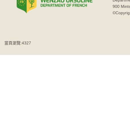
Departme
900 Mint
©Copyrig
當頁瀏覽:4327