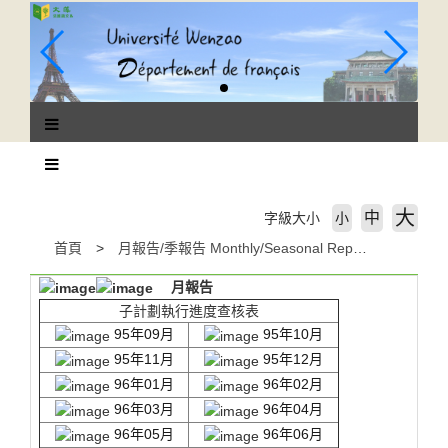
跳
到
主
要
內
容
區
塊
大
中
字級大小
小
首頁
月報告/季報告 Monthly/Seasonal Report
月報告
子計劃執行進度查核表
95年09月
95年10月
95年11月
95年12月
96年01月
96年02月
96年03月
96年04月
96年05月
96年06月