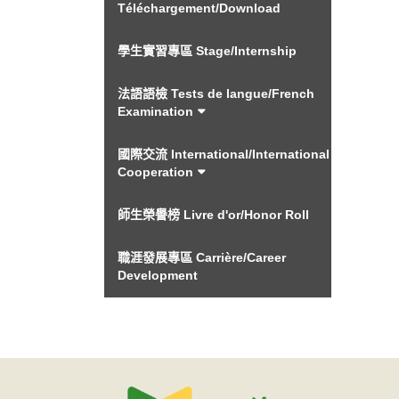
Téléchargement/Download
學生實習專區 Stage/Internship
法語語檢 Tests de langue/French
Examination
國際交流 International/International
Cooperation
師生榮譽榜 Livre d'or/Honor Roll
職涯發展專區 Carrière/Career
Development