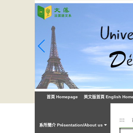
跳
到
主
要
內
容
區
塊
首頁 Homepage
英文版首頁 English Hom
:::
:::
系所簡介 Présentation/About us