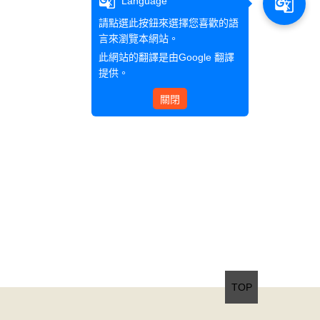
g_translate
g_translate
Language
請點選此按鈕來選擇您喜歡的語
言來瀏覽本網站。
此網站的翻譯是由
Google 翻譯
提供。
關閉
TOP