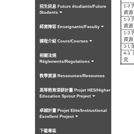
招生訊息 Futurs étudiants/Future
1-3
Students
資源
1-3
資源
師資陣容 Enseignants/Faculty
1-3
資源
課程介紹 Cours/Courses
3-1
4-3
相關法規
究
Réglements/Regulations
教學資源 Ressources/Resources
高等教育深耕計畫 Projet HES/Higher
Education Sprout Project
卓越計畫 Projet Elite/Instructional
Excellent Project
下載專區