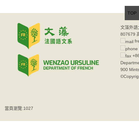
TOP
文藻外語
80767
fr
+86
Departme
900 Mint
©Copyrig
當頁瀏覽:1027