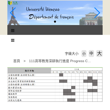
跳
到
主
要
內
容
區
塊
大
中
字級大小
小
首頁
111高等教育深耕執行進度 Progress Chart