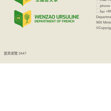
+86
Departme
900 Mint
©Copyrig
當頁瀏覽:3447