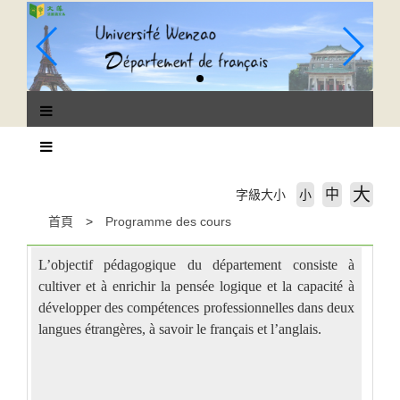
跳
到
主
要
內
容
區
塊
大
中
字級大小
小
首頁
Programme des cours
L’objectif pédagogique du département consiste à
cultiver et à enrichir la pensée logique et la capacité à
développer des compétences professionnelles dans deux
langues étrangères, à savoir le français et l’anglais.