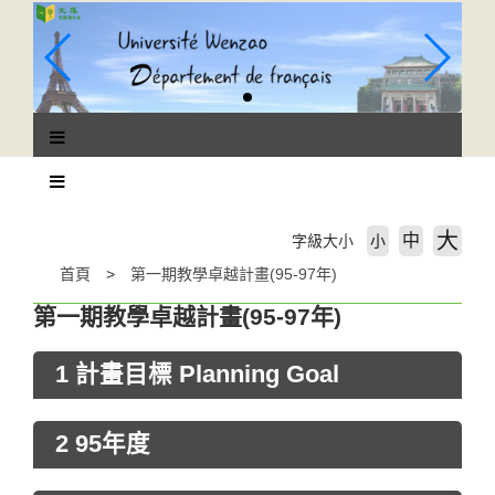
跳
到
主
要
內
容
區
塊
大
中
字級大小
小
首頁
第一期教學卓越計畫(95-97年)
第一期教學卓越計畫(95-97年)
1 計畫目標 Planning Goal
2 95年度