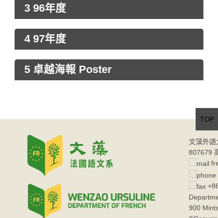
3 96年度
4 97年度
5 卓越海報 Poster
TOP
文藻外語
80767
fr
+86
Departme
900 Mint