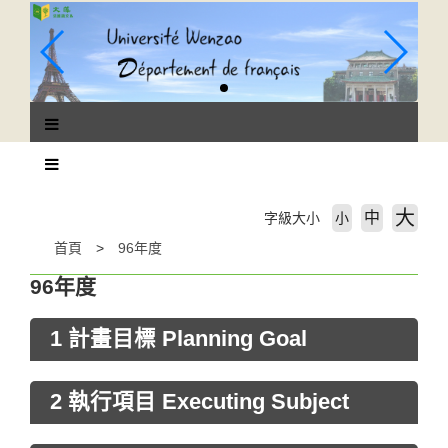
跳
到
主
要
內
容
區
塊
大
中
字級大小
小
首頁
96年度
96年度
1 計畫目標 Planning Goal
2 執行項目 Executing Subject