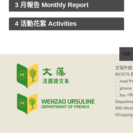
3 月報告 Monthly Report
4 活動花絮 Activities
TOP
文藻外語
80767
fr
+86
Departme
900 Mint
©Copyrig