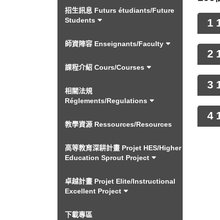
招生訊息 Futurs étudiants/Future
Students
1
師資陣容 Enseignants/Faculty
2
課程介紹 Cours/Courses
3
相關法規
Réglements/Regulations
4
教學資源 Ressources/Resources
高等教育深耕計畫 Projet HES/Higher
Education Sprout Project
卓越計畫 Projet Elite/Instructional
Excellent Project
下載專區