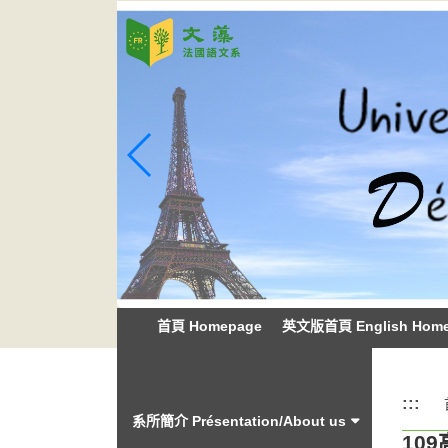
跳
到
主
要
內
容
區
塊
首頁 Homepage
英文版首頁 English Hom
:::
:::
系所簡介 Présentation/About us
109