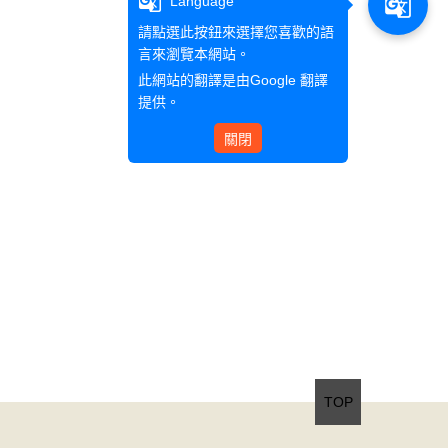
g_translate
g_translate
Language
請點選此按鈕來選擇您喜歡的語
言來瀏覽本網站。
此網站的翻譯是由
Google 翻譯
提供。
關閉
TOP