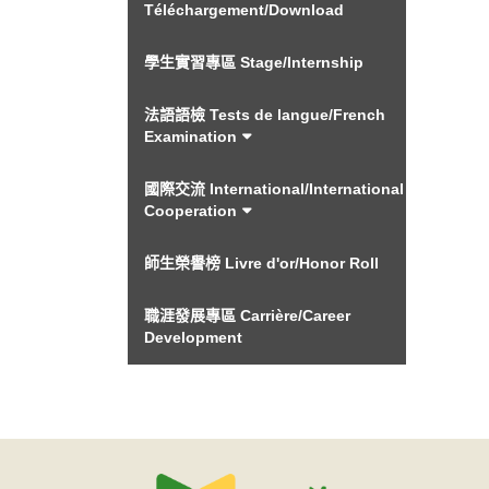
Téléchargement/Download
學生實習專區 Stage/Internship
法語語檢 Tests de langue/French
Examination
國際交流 International/International
Cooperation
師生榮譽榜 Livre d'or/Honor Roll
職涯發展專區 Carrière/Career
Development