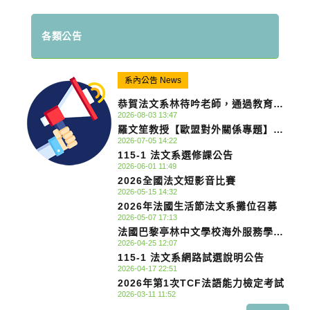
各類公告
系內公告 News
恭賀法文系林待吟老師，通過教育部
2026-08-03 13:47
審定教師資格升等為教授。
羅文笙教授【歐盟對外關係專題】校
2026-07-05 14:22
外參訪 Field Trip to Taipei:
115-1 法文系選修課公告
Master’s Students Engage with
2026-06-01 11:49
European Diplomats in Taipei
2026全國法文短影音比賽
— 5 June 2026 (Friday)
2026-05-15 14:32
2026年法國生活節法文系攤位召募
2026-05-07 17:13
法國巴黎亭林中文學校海外服務學習
2026-04-25 12:07
公告 (2026暑假)
115-1 法文系網路試選說明公告
2026-04-17 22:51
2026年第1次TCF法語能力檢定考試
2026-03-11 11:52