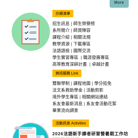
More
分類清單
招生訊息
|
師生榮譽榜
系所簡介
|
師資陣容
課程介紹
|
相關法規
教學資源
|
下載專區
法語語檢
|
國際交流
學生實習專區
|
職涯發展專區
高等教育深耕計畫
|
卓越計畫
資訊服務 Link
雙聯學制
|
課程地圖
|
學分抵免
法文系救助學金
|
活動剪影
境外學生專區
|
相關網站連結
系友會最新消息
|
系友會活動花絮
畢業流向調查
活動訊息 Activities
2026法語新手譯者研習營暑期工作坊