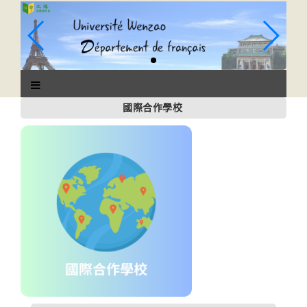
跳
到
主
要
內
容
區
國際合作學校
塊