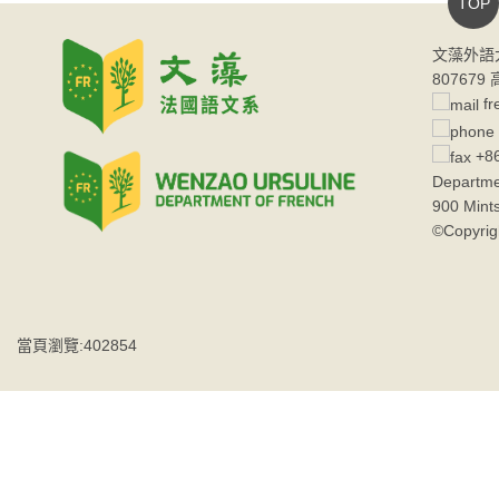
TOP
文藻外語
80767
fr
+86
Departme
900 Mint
©Copyrig
當頁瀏覽:402854