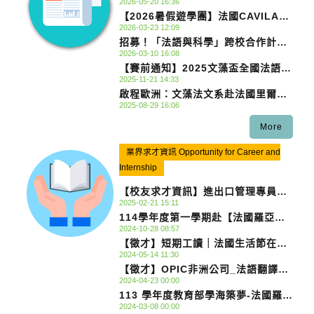
2026-05-20 16:36
【2026暑假遊學團】法國CAVILAM-
2026-03-23 12:09
AF VICHY遊學團
招募！「法語與科學」跨校合作計
2026-03-10 16:08
畫！！_台北週末活動 2026年4月24
【賽前通知】2025文藻盃全國法語朗
–26日
2025-11-21 14:33
讀比賽
啟程歐洲：文藻法文系赴法國里爾大
2025-08-29 16:06
學的交流與學習之旅
More
業界求才資訊 Opportunity for Career and
Internship
【校友求才資訊】​​​​​​​進出口管理專員
2025-02-21 15:11
(屏東)｜台灣本田汽車｜屏東縣－
114學年度第一學期赴【法國羅亞爾
104 人力銀行
2024-10-28 08:57
河實習】_113年度學海築夢計畫
【徵才】短期工讀｜法國生活節在高
2024-05-14 11:30
雄
【徵才】OPIC非洲公司_法語翻譯兼
2024-04-23 00:00
行政助理
113 學年度教育部學海築夢-法國羅亞
2024-03-08 00:00
爾河地區海外實習