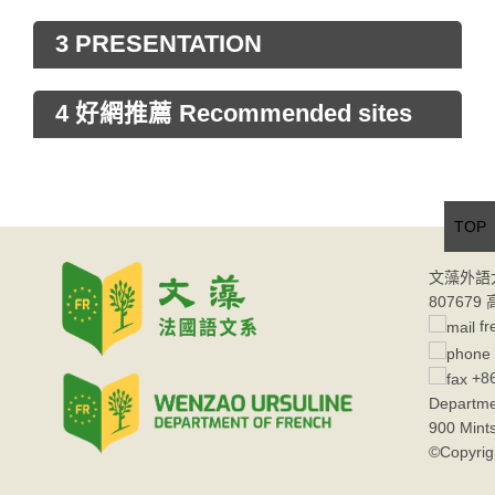
3 PRESENTATION
4 好網推薦 Recommended sites
TOP
文藻外語
80767
fr
+86
Departme
900 Mint
©Copyrig