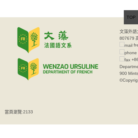
TOP
文藻外語
80767
fr
+86
Departme
900 Mint
©Copyrig
當頁瀏覽:2133