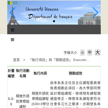
跳
到
主
要
內
容
區
塊
大
中
字級大小
小
首頁
「執行項目」與「預期成效」 Executing Subject & Expecting Result
計畫
執行活動
執行內容
預期成效
編號
名稱
由本系系主任及五位課程委員會
負責規劃此項目，為大學部同學
精進外語就
設計模組課程，檢視現有課程做
精進外語
1-1-
業模組課程
適度修正，俾使本系課程更符合
就業模組
1
(630×3學分
社會多元化之需求，亦期使系本
課程