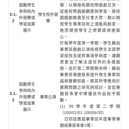
鼓勵學生
展：以積極拓展校際戲劇交流、
參與校內
促進校際戲劇觀摩與學習、將校
3-1-
學生校外競
外競賽或
園戲劇推廣至社會大眾，期以開
2
賽
學習成果
發學生專業技術之潛能與創意，
展示
進而開發學生之榮譽感與進取
心。
於每學年度第一學期，學生藉由
畢業班戲劇公演檢視學生法語學
習成效及提昇展演參與度，讓觀
眾更加了解法語世界的多樣面
貌。並於第二學期期末時，藉由
畢業班專題發表提升學生專業知
識與實務知能，將其所學應用於
鼓勵學生
實務問題之研究與探討，並從專
參與校內
3-1-
題發表會中擇優良作品給予獎
外競賽或
畢業公演
2
勵。
學習成果
(1) 99學年度第二學期
展示
（100/02/01-100/06/30）
日四技應屆畢業班年度畢業專
題成果發表會1場。