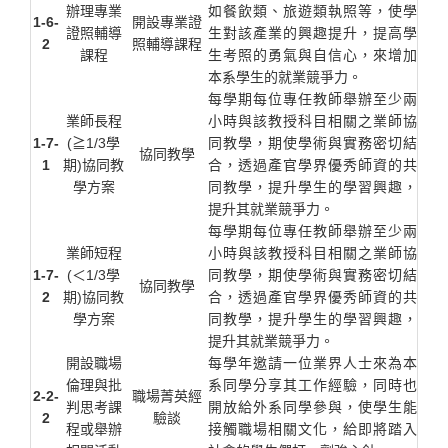
辦理專業
如餐飲類、旅遊類執照等，使學
1-6-
開設專業證
證照輔導
生對該產業的興趣提升，提高學
2
照輔導課程
課程
生考照的勇氣與自信心，來增加
本系學生的就業競爭力。
每學期每位專任教師舉辦至少兩
業師長程
小時與該教授科目相關之業師協
1-7-
(≧1/3學
同教學，期使學術與實務密切結
協同教學
1
期)協同教
合，透過產官學界優秀師資的共
學方案
同教學，提升學生的學習興趣，
提升其就業競爭力。
每學期每位專任教師舉辦至少兩
業師短程
小時與該教授科目相關之業師協
1-7-
(＜1/3學
同教學，期使學術與實務密切結
協同教學
2
期)協同教
合，透過產官學界優秀師資的共
學方案
同教學，提升學生的學習興趣，
提升其就業競爭力。
開設職場
每學年邀請一位業界人士來為本
倫理與批
系同學分享其工作經驗，同時也
2-2-
職場菁英經
判思考課
開放給外系同學參與，使學生能
2
驗談
程或舉辦
接觸職場相關文化，給即將踏入