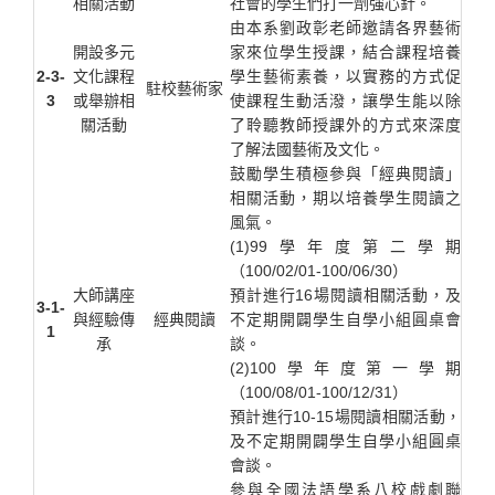
相關活動
社會的學生們打一劑強心針。
由本系劉政彰老師邀請各界藝術
開設多元
家來位學生授課，結合課程培養
2-3-
文化課程
學生藝術素養，以實務的方式促
駐校藝術家
3
或舉辦相
使課程生動活潑，讓學生能以除
關活動
了聆聽教師授課外的方式來深度
了解法國藝術及文化。
鼓勵學生積極參與「經典閱讀」
相關活動，期以培養學生閱讀之
風氣。
(1)99學年度第二學期
（100/02/01-100/06/30）
大師講座
預計進行16場閱讀相關活動，及
3-1-
與經驗傳
經典閱讀
不定期開闢學生自學小組圓桌會
1
承
談。
(2)100學年度第一學期
（100/08/01-100/12/31）
預計進行10-15場閱讀相關活動，
及不定期開闢學生自學小組圓桌
會談。
參與全國法語學系八校戲劇聯