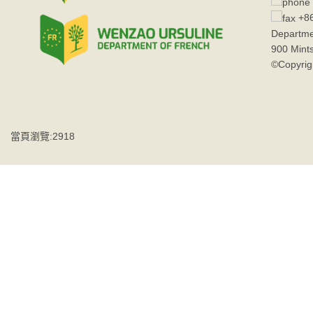
+86
Departme
900 Mint
©Copyrig
當頁瀏覽:2918