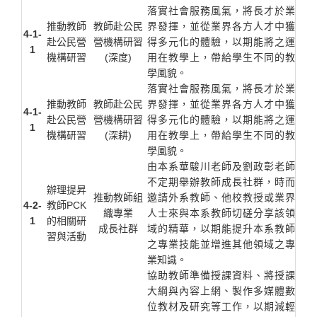
落實社會服務風氣，將長才於業
推動教師
教師赴公民
界發揮，並從業界各方人才中獲
4-1-
赴公民營
營機構研習
得多元化的體驗，以期能將之運
1
機構研習
(深度)
用在教學上，帶給學生不同的教
學風貌。
落實社會服務風氣，將長才於業
推動教師
教師赴公民
界發揮，並從業界各方人才中獲
4-1-
赴公民營
營機構研習
得多元化的體驗，以期能將之運
1
機構研習
(深耕)
用在教學上，帶給學生不同的教
學風貌。
由本系華駿川老師及劉政彰老師
不定期舉辦教師成長社群，時而
辦理提昇
推動教師組
邀請外系教師、他校教授或業界
4-2-
教師PCK
織專業
人士來與本系教師切磋分享該領
1
的相關研
成長社群
域的精華，以期能提升本系教師
習與活動
之專業技能並增進其他領域之專
業知識。
協助教師準備授課資料、將授課
大綱與內容上網、製作多媒體數
位教材及研究等工作，以期減輕