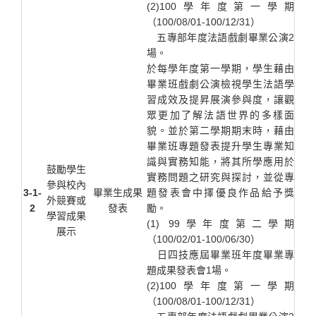
(2)100學年度第一學期
（100/08/01-100/12/31）
五專部年度法語戲劇畢業公演2
場。
於每學年度第一學期，學生藉由
畢業班戲劇公演檢視學生法語學
習成效及提昇展演參與度，讓觀
眾更加了解法語世界的多樣面
貌。並於第二學期期末時，藉由
畢業班專題發表提升學生專業知
識與實務知能，將其所學應用於
鼓勵學生
實務問題之研究與探討，並從專
參與校內
3-1-
畢業生成果
題發表會中擇優良作品給予獎
外競賽或
2
發表
勵。
學習成果
(1) 99學年度第二學期
展示
（100/02/01-100/06/30）
日四技應屆畢業班年度畢業專
題成果發表會1場。
(2)100學年度第一學期
（100/08/01-100/12/31）