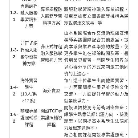
專業課程
專業課程融
將服務學習精神融入專業課程，
1-3-
融入服務
入服務學習
擬至高雄市立圖書館等機構為民
1
學習精神
精神方案
眾說演法文故事...等
方案
由本系國際合作交流助理盧安琪
老師與該團隊配合其他處室，提
非正式課
非正式課程
高本系與業界產學簽約數量，使
1-3-
程融入服
融入服務學
更多學生能在課餘時間及寒、暑
2
務學習精
習精神方案
假到業界實習，開闊學生眼界並
神方案
以心得分享的方式來刺激其他同
儕的上進心。
海外實習
每年送十位學生出訪他國實習，
1-4-
學生
一方面開闊學生眼界並促進文化
海外實習
2
(10人/系
交流，一方面提升學習的動力及
×12系)
就業競爭力。
開設法語檢測考前衝刺密集班：
辦理專業
開設TCF專
1-6-
讓學生熟悉法語出題方向 、檢測
證照輔導
業證照輔導
2
題型，以期提高本系學生法語能
課程
課程
力及檢定通過率。
結合相關課程開設專業證照班，