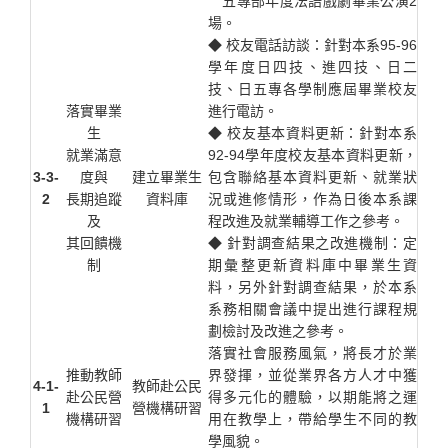
五專部年度法語戲劇畢業公演2
場。
◆ 校友電話訪談：針對本系95-96
學年度日四技、進四技、日二
技、日五專各學制應屆畢業校友
落實畢業
進行電訪。
生
◆ 校友基本資料更新：針對本系
就業滿意
92-94學年度校友基本資料更新，
3-3-
度與
建立畢業生
包含聯絡基本資料更新、就業狀
2
長期追蹤
資料庫
況或進修情形，作為日後本系課
及
程改進及就業輔導工作之參考。
其回饋機
◆ 針對調查結果之改進機制：定
制
期彙整更新資料庫中畢業生資
料，另外針對調查結果，於本系
系務相關會議中提出進行課程規
劃檢討及改進之參考。
落實社會服務風氣，將長才於業
推動教師
界發揮，並從業界各方人才中獲
4-1-
教師赴公民
赴公民營
得多元化的體驗，以期能將之運
1
營機構研習
機構研習
用在教學上，帶給學生不同的教
學風貌。