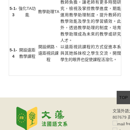
教師負擔，讓老師有更多時間研
5-1-
強化TA功
究，檢視及掌控教學進度，期能
教學助理TA
3
能
運用教學助理制度，提升教師的
教學效能及學生的學習績效。此
外，透過教學助理的制度，培育
教學助理成為未來的教學或研究
人才。
開設網路、
以遠距視訊課程的方式促進本系
5-1-
開設遠距
遠距視訊課
與其她姊妹校之學生交流，開闊
4
教學課程
程
學生的眼界也促使課程活潑化。
TOP
文藻外語
80767
fr