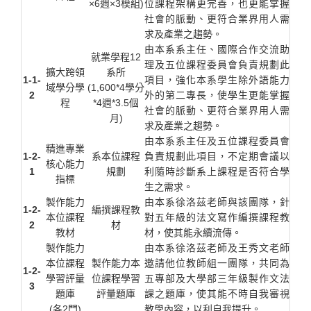
×6週×3模組)
位課程架構更完善，也更能掌握
社會的脈動、更符合業界用人需
求及產業之趨勢。
由本系系主任、國際合作交流助
就業學程12
理及五位課程委員會負責規劃此
擴大跨領
系所
1-1-
項目，強化本系學生除外語能力
域學分學
(1,600*4學分
2
外的第二專長，使學生更能掌握
程
*4週*3.5個
社會的脈動、更符合業界用人需
月)
求及產業之趨勢。
由本系系主任及五位課程委員會
精進專業
1-2-
系本位課程
負責規劃此項目，不定期會議以
核心能力
1
規劃
利隨時診斷系上課程是否符合學
指標
生之需求。
製作能力
由本系徐洛茲老師與該團隊，針
1-2-
編撰課程教
本位課程
對五年級的法文寫作編撰課程教
2
材
教材
材，使其能永續流傳。
製作能力
由本系徐洛茲老師及王秀文老師
本位課程
製作能力本
邀請他位教師組一團隊，共同為
1-2-
學習評量
位課程學習
五專部及大學部三年級製作文法
3
題庫
評量題庫
課之題庫，使其能不時自我審視
(各2門)
教學內容，以利自我提升。