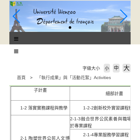
跳
到
主
要
內
容
區
塊
大
中
字級大小
小
首頁
「執行成果」與「活動花絮」Activities
子計畫
細部計畫
1-2 落實實務課程與教學
1-2-2創新校外實習課程機制
2-1-3融合世界公民素養與職場倫
於專業課程
2-1-4專業服務學習課程
2-1 陶塑世界公民人文博