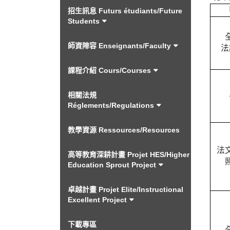
招生訊息 Futurs étudiants/Future
Students
師資陣容 Enseignants/Faculty
法
課程介紹 Cours/Courses
相關法規
Réglements/Regulations
教學資源 Ressources/Resources
法
高等教育深耕計畫 Projet HES/Higher
Education Sprout Project
卓越計畫 Projet Elite/Instructional
Excellent Project
下載專區