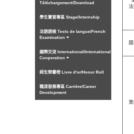
Téléchargement/Download
法
學生實習專區 Stage/Internship
法語語檢 Tests de langue/French
Examination
國
國際交流 International/International
Cooperation
師生榮譽榜 Livre d'or/Honor Roll
職涯發展專區 Carrière/Career
Development
業