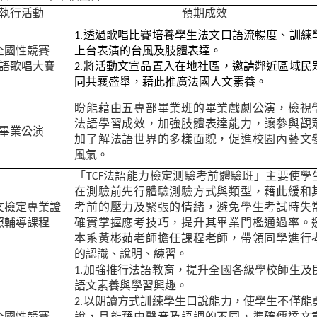
執行活動
預期成效
1.
透過歌唱比賽培養學生法文口語流暢度、訓練
全國性競賽
上台表演的台風及肢體表達。
語歌唱大賽
2.
將活動文宣品置入在地社區，邀請鄰近區域民
同共襄盛舉，藉此推廣法國人文素養。
盼能藉由五專部畢業班的畢業戲劇公演，檢視
法語學習成效，加強肢體表達能力，讓參與觀
畢業公演
加了解法語世界的多樣面貌，促進校園內藝文
風氣。
「TCF法語能力檢定測驗考前體驗班」主要使學
在測驗前先行體驗測驗方式與類型，藉此緩和
文檢定專業證
考前的壓力及緊張的情緒，避免學生考試時失
照輔導課程
確實掌握應考技巧，提升其畢業門檻通過率。
本系黃彬茹老師擔任課程老師，帶領同學進行
的認識、說明、練習。
1.
加強推行法語教育，提升全國各級學校師生及
語文素養與學習興趣。
2.
以朗讀方式訓練學生口說能力，使學生不僅能