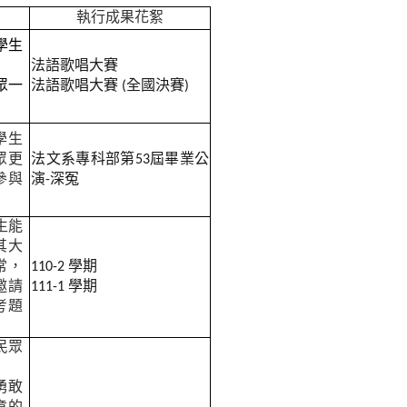
執行成果花絮
學生
法語歌唱大賽
眾一
法語歌唱大賽 (全國決賽)
學生
眾更
法文系專科部第53屆畢業公
參與
演-深冤
生能
其大
常，
110-2
學期
邀請
111-1 學期
考題
民眾
勇敢