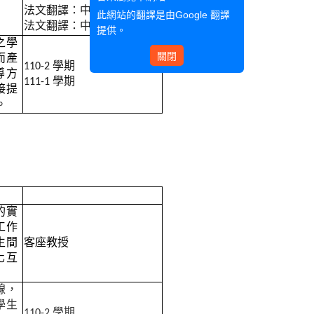
法文翻譯：中譯法 1
此網站的翻譯是由
Google 翻譯
法文翻譯：中譯法 2
提供。
之學
關閉
而產
110-2
學期
導方
111-1 學期
接提
。
的實
工作
生間
客座教授
化互
線，
學生
110-2
學期