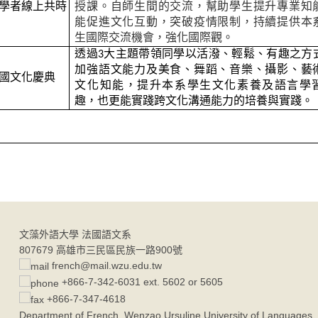
學者線上共時
授課。自師生間的交流，幫助學生提升專業知
能促進文化互動，突破疫情限制，持續提供本
生國際交流機會，強化國際觀。
透過3大主題帶領同學以活潑、輕鬆、有趣之方
加強語文能力及美食、舞蹈、音樂、攝影、藝
國文化慶典
文化知能，提升本系學生文化素養及語言學
趣，也更能實踐跨文化溝通能力的培養與實踐。
文藻外語大學 法國語文系
807679 高雄市三民區民族一路900號
french@mail.wzu.edu.tw
+866-7-342-6031 ext. 5602 or 5605
+866-7-347-4618
Department of French, Wenzao Ursuline University of Languages