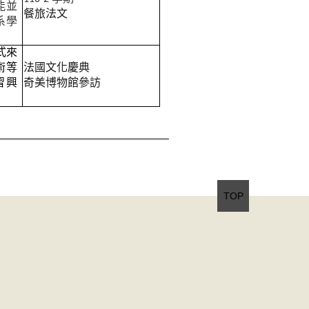
能並
餐旅法文
系學
式來
術等
法國文化慶典
習興
奇美博物館參訪
TOP