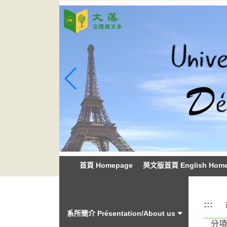
跳
到
主
要
內
容
區
塊
首頁 Homepage
英文版首頁 English Hom
:::
:::
系所簡介 Présentation/About us
分