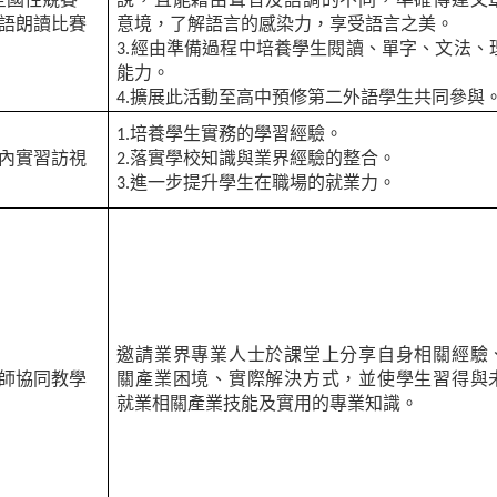
全國性競賽
說，且能藉由聲音及語調的不同，準確傳達文
語朗讀比賽
意境，了解語言的感染力，享受語言之美。
3.
經由準備過程中培養學生閱讀、單字、文法、
能力。
4.
擴展此活動至高中預修第二外語學生共同參與
1.
培養學生實務的學習經驗。
內實習訪視
2.
落實學校知識與業界經驗的整合。
3.
進一步提升學生在職場的就業力。
邀請業界專業人士於課堂上分享自身相關經驗
師協同教學
關產業困境、實際解決方式，並使學生習得與
就業相關產業技能及實用的專業知識。