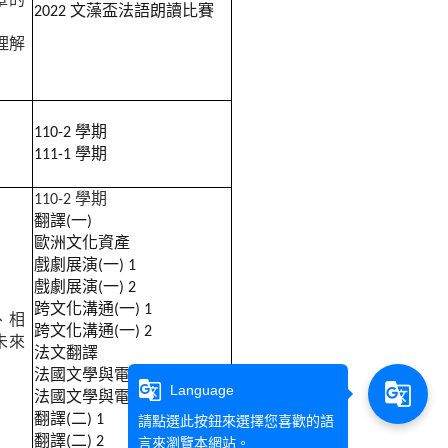
章的
2022
文藻盃法語朗讀比賽
理解
。
110-2
學期
111-1
學期
110-2
學期
翻譯(一)
歐洲文化資產
戲劇展演(一) 1
戲劇展演(一) 2
跨文化溝通(一) 1
、相
跨文化溝通(一) 2
未來
法文翻譯
法國文學與電影1
g_translate
g_translate
Language
法國文學與電影2
翻譯(二) 1
請點選此按鈕來選擇您喜歡的語
翻譯(二) 2
言來瀏覽本網站。