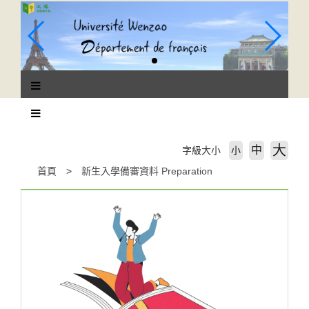
跳
到
主
要
內
容
區
塊
大
中
字級大小
小
首頁
新生入學備審資料 Preparation