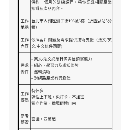
供約一個月的訓練課程，帶你認識相關產業
知識及產品內容。
工作
台北市內湖區洲子街196號6樓（近西湖站5分
地點
鐘）
工作
依照客戶問題及需求提供技術支援（法文/英
內容
文/中文信件回覆)
- 英文/法文必須具備書信讀寫能力
需求
- 細心、學習力及求知慾強
條件
- 邏輯清晰
- 對網路產業有興趣佳
特休多
工作
彈性上下班，免打卡，不加班
優點
獨立作業，職場環境自由
參考
面議，四萬起
薪資