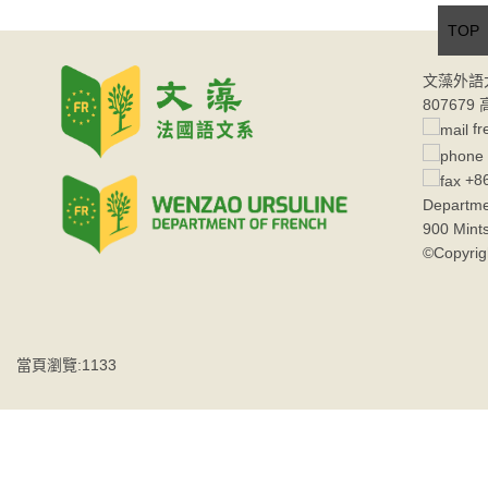
TOP
文藻外語
80767
fr
+86
Departme
900 Mint
©Copyrig
當頁瀏覽:1133